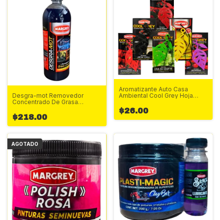
Aromatizante Auto Casa
Ambiental Cool Grey Hoja
Desgra-mot Removedor
Margrey 4pza Amarillo Verde
Concentrado De Grasa
Negro Auto Nuevo Uva
Pesada 1Litro
$26.00
Silvestre Happy Banana
$218.00
AGOTADO