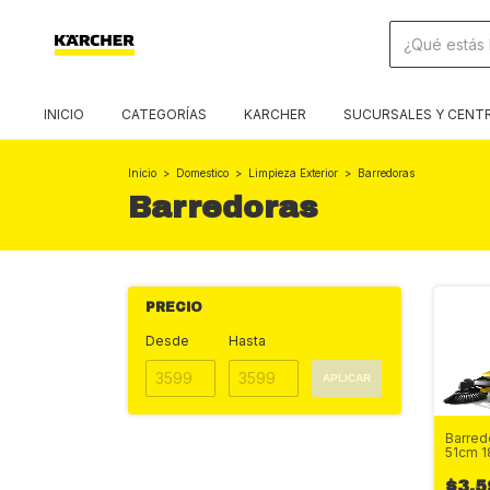
INICIO
CATEGORÍAS
KARCHER
SUCURSALES Y CENTR
Inicio
>
Domestico
>
Limpieza Exterior
>
Barredoras
Barredoras
PRECIO
Desde
Hasta
APLICAR
Barred
51cm 1
$3,5