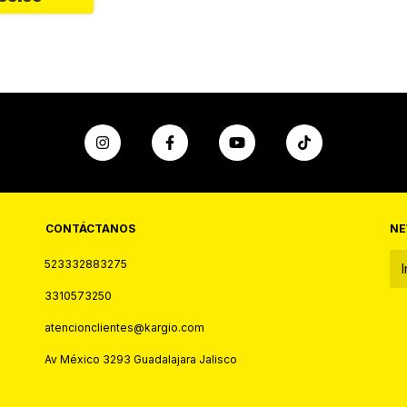
CONTÁCTANOS
NE
523332883275
3310573250
atencionclientes@kargio.com
Av México 3293 Guadalajara Jalisco