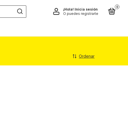
0
¡Hola!
Inicia sesión
O puedes registrarte
Ordenar