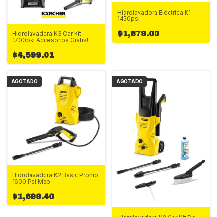
Hidrolavadora Eléctrica K1
1450psi
$1,879.00
Hidrolavadora K3 Car Kit
1700psi Accesorios Gratis!
$4,599.01
AGOTADO
AGOTADO
Hidrolavadora K2 Basic Promo
1600 Psi Msp
$1,699.40