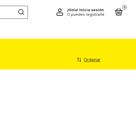
0
¡Hola!
Inicia sesión
O puedes registrarte
Ordenar