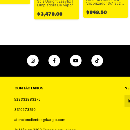
Sc 2 Upright Easyfix |
Vaporizador Sc1 Sc2
Limpiadora De Vapor
Sc3 Msp
$849.50
$3,479.00
CONTÁCTANOS
NE
523332883275
3310573250
atencionclientes@kargio.com
Av México 3293 Guadalajara Jalisco