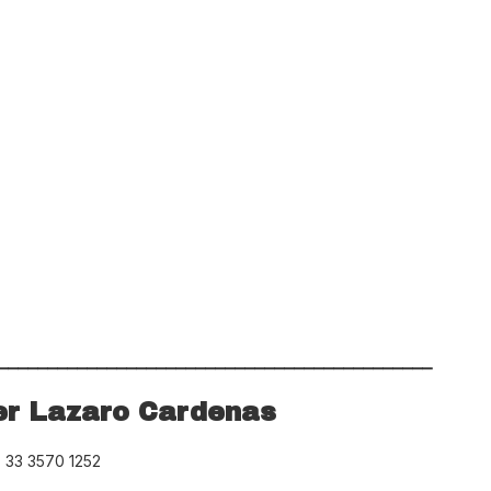
____________________________________________
er Lazaro Cardenas
. 33 3570 1252