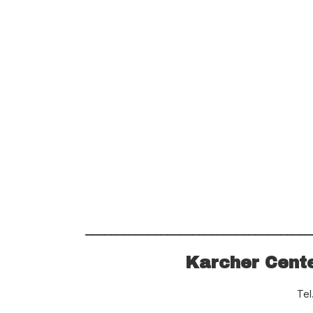
____________________________________
Karcher Cent
Tel