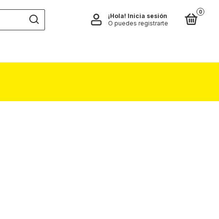
0
¡Hola!
Inicia sesión
O puedes registrarte