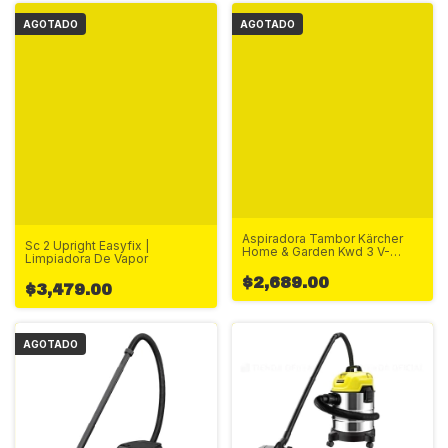
AGOTADO
AGOTADO
Aspiradora Tambor Kärcher
Sc 2 Upright Easyfix |
Home & Garden Kwd 3 V-
Limpiadora De Vapor
17/6/20 17l Amarilla/negra127v
50hz/60hz
$2,689.00
$3,479.00
AGOTADO