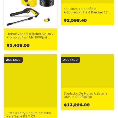
Kit Lanza Telescópic
Articulación Tla 4 Kärcher 1.2-
3.7m
$2,598.40
Hidrolavadora Kärcher K2 Univ
Promo Edition Mx 1600psi
Msp
$2,439.00
AGOTADO
AGOTADO
Soplador De Hojas A Batería
36v Lb 930/36 Bp
$13,224.00
Pistola Entry Seguro Amarillo
Para Serie K2 Y K3