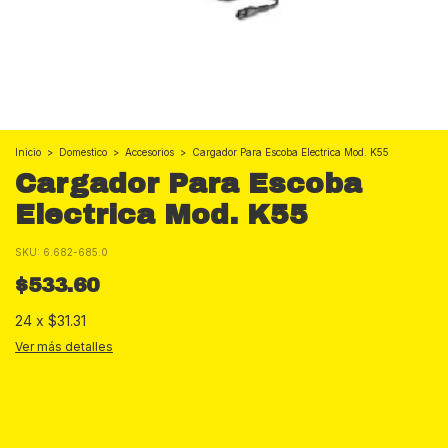
Inicio
>
Domestico
>
Accesorios
>
Cargador Para Escoba Electrica Mod. K55
Cargador Para Escoba
Electrica Mod. K55
SKU:
6.682-685.0
$533.60
24
x
$31.31
Ver más detalles