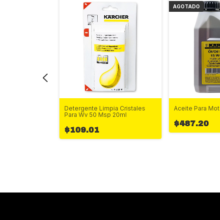
AGOTADO
piador De
Litros
Detergente Limpia Cristales
Aceite Para Moto
Para Wv 50 Msp 20ml
$487.20
$109.01