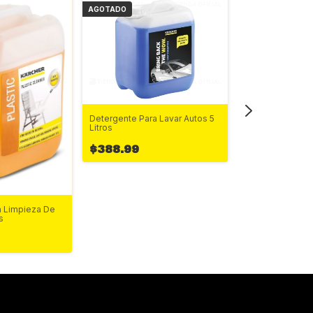
AGOTADO
AGOTADO
Detergente Para Lavar Autos 5
Litros
$388.99
Detergente Rm 11
Incrustracion Hds
$4,129.60
a Limpieza De
s