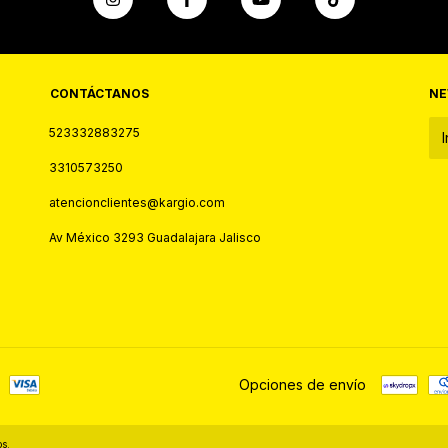
CONTÁCTANOS
NE
523332883275
3310573250
atencionclientes@kargio.com
Av México 3293 Guadalajara Jalisco
Opciones de envío
s.