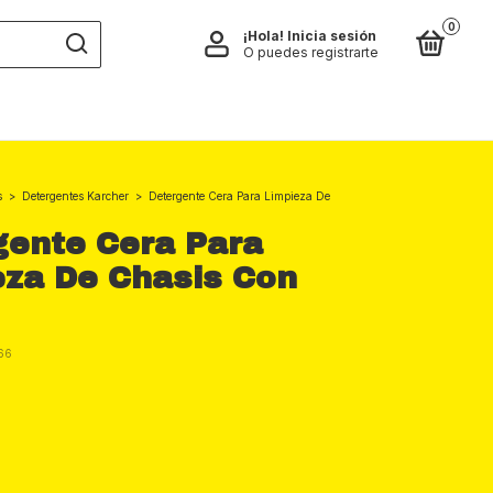
0
¡Hola!
Inicia sesión
O puedes registrarte
s
>
Detergentes Karcher
>
Detergente Cera Para Limpieza De
gente Cera Para
eza De Chasis Con
66